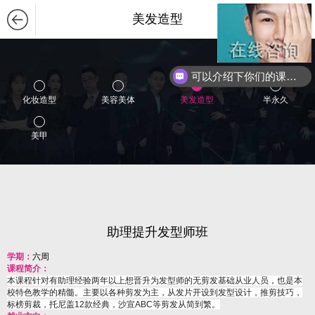
美发造型
可以介绍下你们的课程么？
化妆造型
美容美体
美发造型
半永久
美甲
助理提升发型师班
学期：
六周
课程简介：
本课程针对有助理经验两年以上想晋升为发型师的无剪发基础从业人员，也是本
校特色教学的精髓。主要以各种剪发为主，从发片开设到发型设计，推剪技巧，
标榜剪裁，托尼盖12款经典，沙宣ABC等剪发从简到繁。