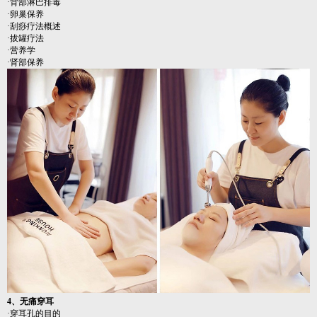
·背部淋巴排毒
·卵巢保养
·刮痧疗法概述
·拔罐疗法
·营养学
·肾部保养
4、无痛穿耳
·穿耳孔的目的