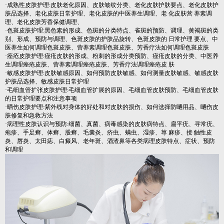
·成熟性皮肤护理:皮肤老化原因、皮肤皱纹分类、老化皮肤护肤要点、老化皮肤护
肤品选择、老化皮肤日常护理、老化皮肤的中医养生调理、老 化皮肤营 养素调
理、老化皮肤芳香保健调理、
·色斑皮肤护理:黑色素的形成、色斑的分类特点、雀斑的预防、调理、黄褐斑的类
别、形成、预防与调理、色斑皮肤的护肤品旋转、色斑皮肤的 日常护理 要点、中
医养生如何调理色斑皮肤、营养素调理色斑皮肤、芳香疗法如何调理色斑皮肤
·痤疮皮肤护理:痤疮皮肤的形成、粉刺的形成分类预防、痤疮皮肤的分类、中医养
生调理痤疮皮肤、营养素调理痤疮皮肤、芳香疗法调理痤疮皮 肤
·敏感皮肤护理:皮肤敏感原因、如何预防皮肤敏感、如何测量皮肤敏感、敏感皮肤
护肤品选择、敏感皮肤日常护理
·毛细血管扩张皮肤护理:毛细血管扩展的原因、毛细血管皮肤预防、毛细血管皮肤
的日常护理要点和注意事项
·晒伤皮肤护理:紫外线对身体的好处和对皮肤的损伤、如何选择防嗮用品、嗮伤皮
肤修复和急救方法
·病理性皮肤认识与预防:细菌、真菌、病毒感染的皮肤病特点、扁平疣、寻常疣、
疱疹、手足癣、体癣、股癣、毛囊炎、疥虫、螨虫、湿疹、荨 麻疹、接 触性皮
炎、唇炎、太田痣、白癜风、老年斑、酒渣鼻等各类病理皮肤特点、症状、预防
和调理