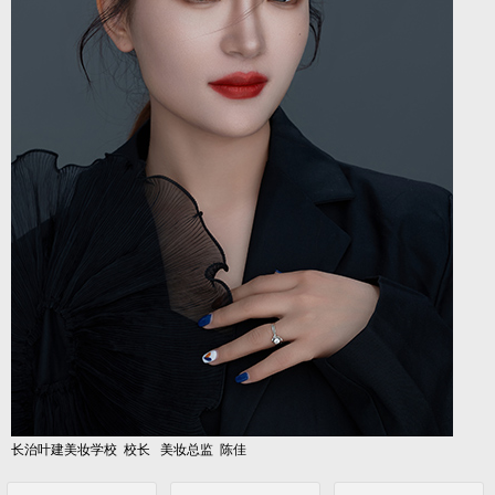
长治叶建美妆学校 校长 美妆总监 陈佳