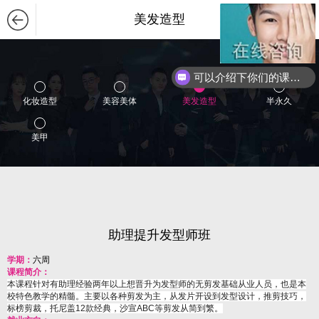
美发造型
可以介绍下你们的课程么？
你们是怎么收费的呢？
化妆造型
美容美体
美发造型
半永久
美甲
助理提升发型师班
学期：
六周
课程简介：
本课程针对有助理经验两年以上想晋升为发型师的无剪发基础从业人员，也是本
校特色教学的精髓。主要以各种剪发为主，从发片开设到发型设计，推剪技巧，
标榜剪裁，托尼盖12款经典，沙宣ABC等剪发从简到繁。