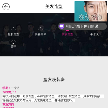
美发造型
可以介绍下你们的课程么？
化妆造型
美容美体
美发造型
半永久
美甲
盘发晚装班
学期：
一个月
课程简介：
电吹风的运用，短发造型，各种包发造型，当季流行发型造型，真假发的结合，
古装的盘发技巧与应用，真发快速造型，各种接发技巧。
就业方向：