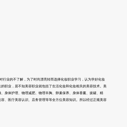
对行业的不了解，为了时尚漂亮转而选择化妆职业学习，认为学好化妆
关的职业，居不知美容职业就包括了生活化妆和化妆相关的美容技术。美
烛、身体护理、物理减肥、物理丰胸、卵巢保养、身体香薰、拔罐、精
美容、医疗美容认识、店务管理等等全方位美容知识。所以经过正规美容