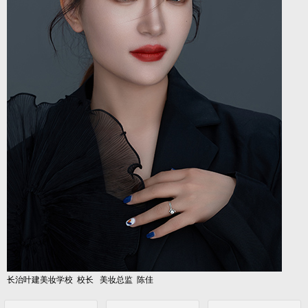
长治叶建美妆学校 校长 美妆总监 陈佳