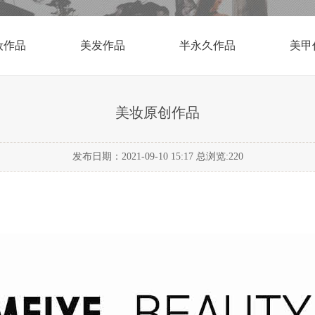
妆作品
美发作品
半永久作品
美甲
美妆原创作品
发布日期：2021-09-10 15:17 总浏览:
220