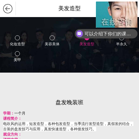
美发造型
可以介绍下你们的课程么？
化妆造型
美容美体
美发造型
半永久
美甲
盘发晚装班
学期：
一个月
课程简介：
电吹风的运用，短发造型，各种包发造型，当季流行发型造型，真假发的结合，
古装的盘发技巧与应用，真发快速造型，各种接发技巧。
就业方向：