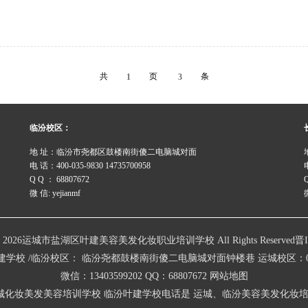
共
页
条
1
3
临汾校区：
地 址：临汾市尧都区鼓楼南街傻二电脑城对面
电 话：400-035-9830 14735700958
Q Q ： 68807672
微 信: yejianmf
微
007 - 2026运城市盐湖区叶建美容美发化妆职业培训学校 All Rights Reserved
晋I
 /临汾校区： 临汾尧都鼓楼南街傻二电脑城对面钟楼巷 运城校区：0359-2087
微信：13403599202 QQ：68807672
网站地图
城化妆美发美容培训学校
临汾叶建学校电话是
运城、临汾美容美发化妆