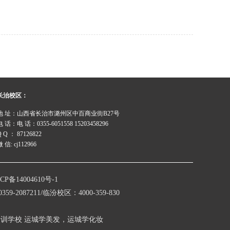
长治校区：
地 址：山西省长治市潞州区中百商业街B27号
电 话：电 话：0355-6051558 15203458296
Q Q ： 87126822
 信: cj112966
CP备14004610号-1
211/临汾校区：4000-359-830
培训学校
运城学美发，运城学化妆