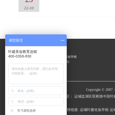
22-10
请您留言
运城校区：
叶建美妆教育连锁
400-0359-830
地 址：山西运城市双桥路叶建美妆学校
电 话：0359-2087211 13403599202
Q Q ： 68807672
微 信: 13403599202
Copyright © 2
运城校区： 运城盐湖区双桥路中段叶建学校
友情链接:
运城叶建化妆学校
运
学习课程选择